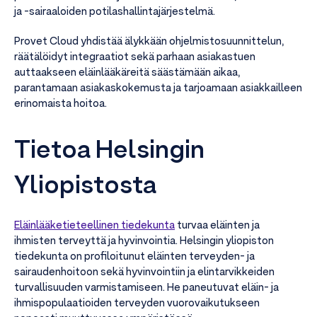
ja -sairaaloiden potilashallintajärjestelmä.
Provet Cloud yhdistää älykkään ohjelmistosuunnittelun,
räätälöidyt integraatiot sekä parhaan asiakastuen
auttaakseen eläinlääkäreitä säästämään aikaa,
parantamaan asiakaskokemusta ja tarjoamaan asiakkailleen
erinomaista hoitoa.
Tietoa Helsingin
Yliopistosta
Eläinlääketieteellinen tiedekunta
turvaa eläinten ja
ihmisten terveyttä ja hyvinvointia. Helsingin yliopiston
tiedekunta on profiloitunut eläinten terveyden- ja
sairaudenhoitoon sekä hyvinvointiin ja elintarvikkeiden
turvallisuuden varmistamiseen. He paneutuvat eläin- ja
ihmispopulaatioiden terveyden vuorovaikutukseen