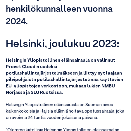
henkilökunnalleen vuonna
2024.
Helsinki, joulukuu 2023:
Helsingin Yliopistollinen eläinsairaala on valinnut
Provet Cloudin uudeksi
potilashallintajärjestelmäkseen ja liittyy nyt laajaan
pilvipohjaista potilashallintajärjestelmää käyttävien
EU-yliopistojen verkostoon, mukaan lukien NMBU
Norjassa ja SLU Ruotsissa.
Helsingin Yliopistollinen eläinsairaala on Suomen ainoa
kaikenkokoisia ja -lajisia eläimiä hoitava opetussairaala, joka
on avoinna 24 tuntia vuoden jokaisena päivänä.
"Olemme kiitollisia Helsingin Yliopistollisen eläinsairaalan