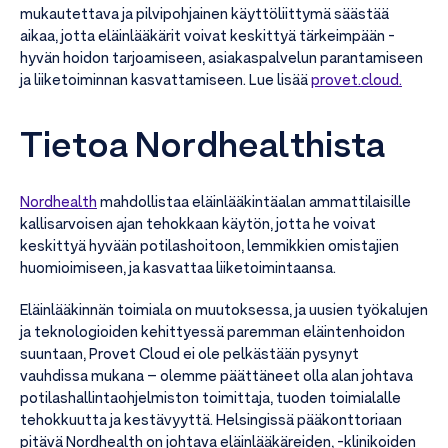
mukautettava ja pilvipohjainen käyttöliittymä säästää
aikaa, jotta eläinlääkärit voivat keskittyä tärkeimpään -
hyvän hoidon tarjoamiseen, asiakaspalvelun parantamiseen
ja liiketoiminnan kasvattamiseen. Lue lisää
provet.cloud.
Tietoa Nordhealthista
Nordhealth
mahdollistaa eläinlääkintäalan ammattilaisille
kallisarvoisen ajan tehokkaan käytön, jotta he voivat
keskittyä hyvään potilashoitoon, lemmikkien omistajien
huomioimiseen, ja kasvattaa liiketoimintaansa.
Eläinlääkinnän toimiala on muutoksessa, ja uusien työkalujen
ja teknologioiden kehittyessä paremman eläintenhoidon
suuntaan, Provet Cloud ei ole pelkästään pysynyt
vauhdissa mukana – olemme päättäneet olla alan johtava
potilashallintaohjelmiston toimittaja, tuoden toimialalle
tehokkuutta ja kestävyyttä. Helsingissä pääkonttoriaan
pitävä Nordhealth on johtava eläinlääkäreiden, -klinikoiden