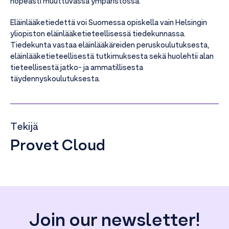
nopeasti muuttuvassa ympäristössä.
Eläinlääketiedettä voi Suomessa opiskella vain Helsingin
yliopiston eläinlääketieteellisessä tiedekunnassa.
Tiedekunta vastaa eläinlääkäreiden peruskoulutuksesta,
eläinlääketieteellisestä tutkimuksesta sekä huolehtii alan
tieteellisestä jatko- ja ammatillisesta
täydennyskoulutuksesta.
Tekijä
Provet Cloud
Join our newsletter!