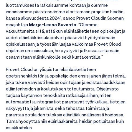
luottamuksesta ratkaisuamme kohtaan ja olemme
innoissamme päästessämme aloittamaan projektin heidän
kanssa alkuvuodesta 2024", sanoo Provet Cloudin Suomen
maajohtaja
Marja-Leena Suvanto.
"Olemme
vakuuttuneita siitä, että kun eläinlääketieteen opiskelijat ja
uudet eläinlääkärisukupolvet pääsevät hyödyntämään
opiskelussaan ja työssään laajaa valikoimaa Provet Cloud
ohjelman ominaisuuksia, he pystyvät jatkossa siirtämään
osaamistaan eläinklinikoille sekä kuntakentälle."
Provet Cloud on yliopiston eläinlääketieteen
opetushenkilöstön ja opiskelijoiden ensisijainen järjestelmä,
joka tukee vahvasti heidän opintojaan ja edistää laadukkaan
eläintenhoidon ja koulutuksen toteutumista. Ohjelmisto
tarjoaa käytännön tehokkaita ratkaisuja siihen, miten
automaatiot ja integraatiot parantavat työnkulkua, tietojen
näkyvyyttä ja jakamista, sekä tehostaa toimintaa ja
parantaa potilaiden tuloksia eläinlääkinnällisessä hoidossa.
Tämä hyödyttää niin eläinlääkäreitä, heidän potilaitaan kuin
asiakkaitakin.