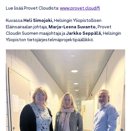
Lue lisää Provet Cloudista:
www.provet.cloud/fi
Kuvassa
Heli Simojoki,
Helsingin Yliopistollisen
Eläinsairaalan johtaja,
Marja-Leena Suvanto,
Provet
Cloudin Suomen maajohtaja ja
Jarkko Seppälä,
Helsingin
Yliopiston tietojärjestelmäprojektipäällikkö.